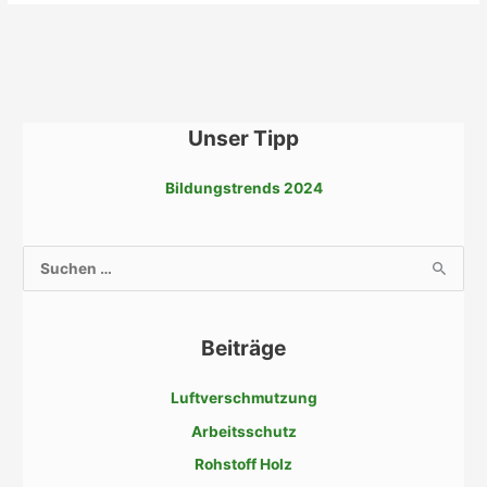
Unser Tipp
Bildungstrends 2024
S
u
c
Beiträge
h
e
Luftverschmutzung
n
Arbeitsschutz
n
a
Rohstoff Holz