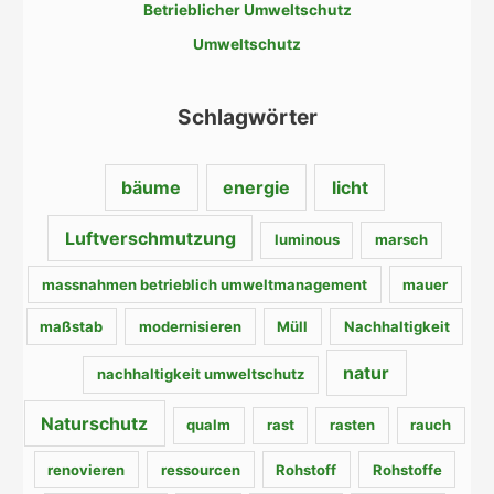
c
Betrieblicher Umweltschutz
h
Umweltschutz
:
Schlagwörter
bäume
energie
licht
Luftverschmutzung
luminous
marsch
massnahmen betrieblich umweltmanagement
mauer
maßstab
modernisieren
Müll
Nachhaltigkeit
natur
nachhaltigkeit umweltschutz
Naturschutz
qualm
rast
rasten
rauch
renovieren
ressourcen
Rohstoff
Rohstoffe