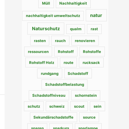
Müll
Nachhaltigkeit
natur
nachhaltigkeit umweltschutz
Naturschutz
qualm
rast
rasten
rauch
renovieren
ressourcen
Rohstoff
Rohstoffe
Rohstoff Holz
route
rucksack
rundgang
Schadstoff
Schadstoffbelastung
Schadstoffniveau
schornstein
schutz
schweiz
scout
sein
Sekundärschadstoffe
source
sparen
sparkurs
sparlampe