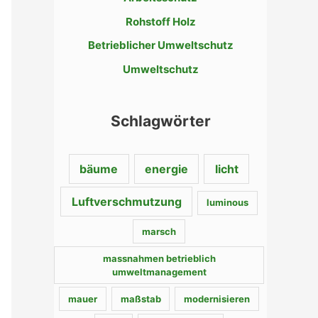
n
Rohstoff Holz
a
c
Betrieblicher Umweltschutz
h
Umweltschutz
:
Schlagwörter
bäume
energie
licht
Luftverschmutzung
luminous
marsch
massnahmen betrieblich
umweltmanagement
mauer
maßstab
modernisieren