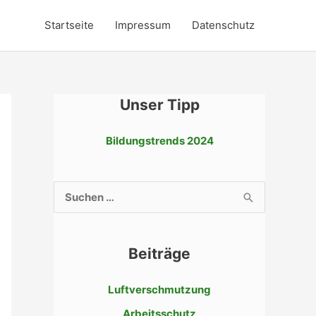
Startseite
Impressum
Datenschutz
Unser Tipp
Bildungstrends 2024
S
u
c
Beiträge
h
e
Luftverschmutzung
n
Arbeitsschutz