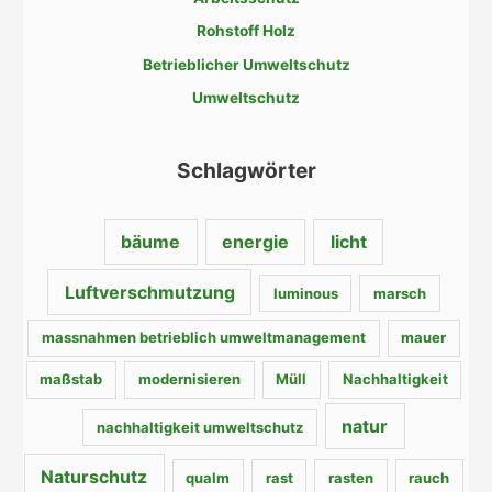
n
a
Rohstoff Holz
c
Betrieblicher Umweltschutz
h
Umweltschutz
:
Schlagwörter
bäume
energie
licht
Luftverschmutzung
luminous
marsch
massnahmen betrieblich umweltmanagement
mauer
maßstab
modernisieren
Müll
Nachhaltigkeit
natur
nachhaltigkeit umweltschutz
Naturschutz
qualm
rast
rasten
rauch