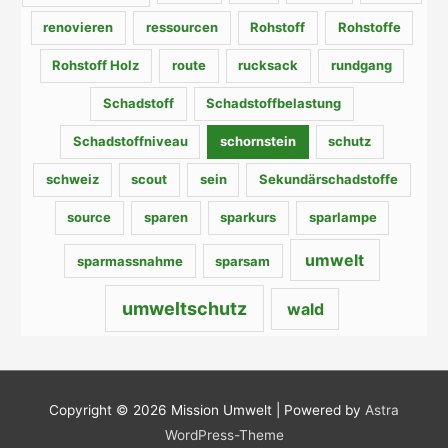
renovieren
ressourcen
Rohstoff
Rohstoffe
Rohstoff Holz
route
rucksack
rundgang
Schadstoff
Schadstoffbelastung
Schadstoffniveau
schornstein
schutz
schweiz
scout
sein
Sekundärschadstoffe
source
sparen
sparkurs
sparlampe
umwelt
sparmassnahme
sparsam
umweltschutz
wald
Copyright © 2026
Mission Umwelt
| Powered by
Astra
WordPress-Theme