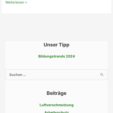
Luftverschmutzung
Weiterlesen »
Unser Tipp
Bildungstrends 2024
S
u
c
Beiträge
h
e
Luftverschmutzung
n
Arbeitsschutz