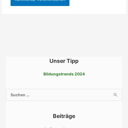
Unser Tipp
Bildungstrends 2024
S
u
c
Beiträge
h
e