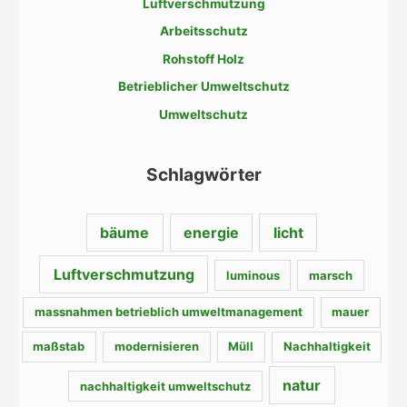
Luftverschmutzung
n
Arbeitsschutz
n
a
Rohstoff Holz
c
Betrieblicher Umweltschutz
h
Umweltschutz
:
Schlagwörter
bäume
energie
licht
Luftverschmutzung
luminous
marsch
massnahmen betrieblich umweltmanagement
mauer
maßstab
modernisieren
Müll
Nachhaltigkeit
natur
nachhaltigkeit umweltschutz