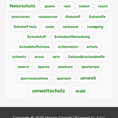
Naturschutz
qualm
rast
rasten
rauch
renovieren
ressourcen
Rohstoff
Rohstoffe
Rohstoff Holz
route
rucksack
rundgang
Schadstoff
Schadstoffbelastung
Schadstoffniveau
schornstein
schutz
schweiz
scout
sein
Sekundärschadstoffe
source
sparen
sparkurs
sparlampe
umwelt
sparmassnahme
sparsam
umweltschutz
wald
Copyright © 2026
Mission Umwelt
| Powered by
Astra