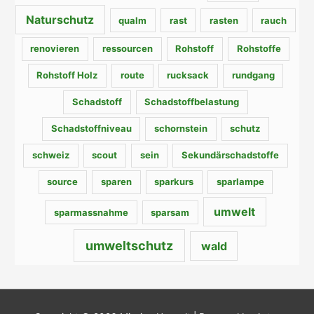
Naturschutz
qualm
rast
rasten
rauch
renovieren
ressourcen
Rohstoff
Rohstoffe
Rohstoff Holz
route
rucksack
rundgang
Schadstoff
Schadstoffbelastung
Schadstoffniveau
schornstein
schutz
schweiz
scout
sein
Sekundärschadstoffe
source
sparen
sparkurs
sparlampe
umwelt
sparmassnahme
sparsam
umweltschutz
wald