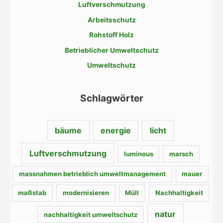
Luftverschmutzung
n
Arbeitsschutz
n
a
Rohstoff Holz
c
Betrieblicher Umweltschutz
h
Umweltschutz
:
Schlagwörter
bäume
energie
licht
Luftverschmutzung
luminous
marsch
massnahmen betrieblich umweltmanagement
mauer
maßstab
modernisieren
Müll
Nachhaltigkeit
natur
nachhaltigkeit umweltschutz