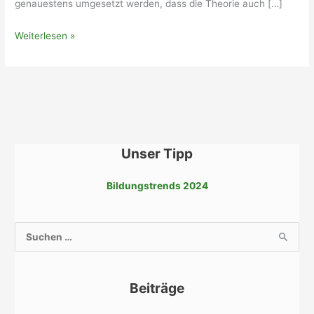
genauestens umgesetzt werden, dass die Theorie auch […]
Betrieblicher
Weiterlesen »
Umweltschutz
Unser Tipp
Bildungstrends 2024
S
u
c
Beiträge
h
e