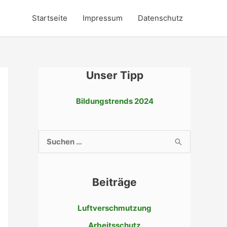
Startseite
Impressum
Datenschutz
Unser Tipp
Bildungstrends 2024
S
u
c
Beiträge
h
e
Luftverschmutzung
n
Arbeitsschutz