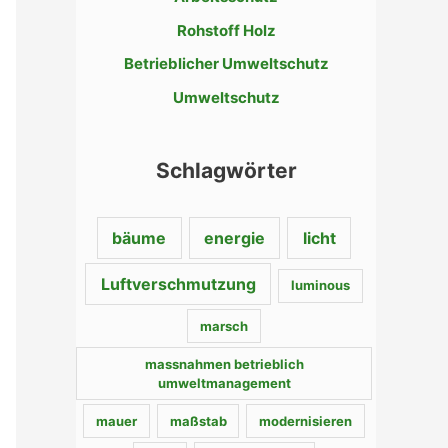
n
Rohstoff Holz
a
c
Betrieblicher Umweltschutz
h
Umweltschutz
:
Schlagwörter
bäume
energie
licht
Luftverschmutzung
luminous
marsch
massnahmen betrieblich
umweltmanagement
mauer
maßstab
modernisieren