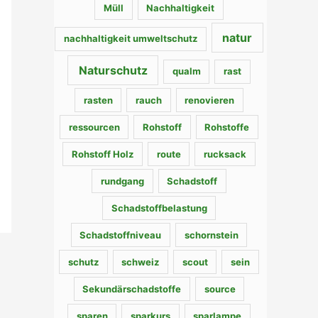
Müll
Nachhaltigkeit
natur
nachhaltigkeit umweltschutz
Naturschutz
qualm
rast
rasten
rauch
renovieren
ressourcen
Rohstoff
Rohstoffe
Rohstoff Holz
route
rucksack
rundgang
Schadstoff
Schadstoffbelastung
Schadstoffniveau
schornstein
schutz
schweiz
scout
sein
Sekundärschadstoffe
source
sparen
sparkurs
sparlampe