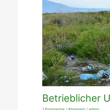
Betrieblicher
1 Kommentar
/
Allgemein
/
admin