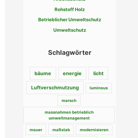
n
Rohstoff Holz
a
c
Betrieblicher Umweltschutz
h
Umweltschutz
:
Schlagwörter
bäume
energie
licht
Luftverschmutzung
luminous
marsch
massnahmen betrieblich
umweltmanagement
mauer
maßstab
modernisieren