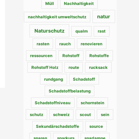
Müll
Nachhaltigkeit
natur
nachhaltigkeit umweltschutz
Naturschutz
qualm
rast
rasten
rauch
renovieren
ressourcen
Rohstoff
Rohstoffe
Rohstoff Holz
route
rucksack
rundgang
Schadstoff
Schadstoffbelastung
Schadstoffniveau
schornstein
schutz
schweiz
scout
sein
Sekundärschadstoffe
source
sparen
sparkurs
sparlampe