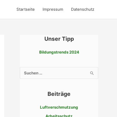
Startseite
Impressum
Datenschutz
Unser Tipp
Bildungstrends 2024
S
u
c
Beiträge
h
e
Luftverschmutzung
n
Arbeitsschutz