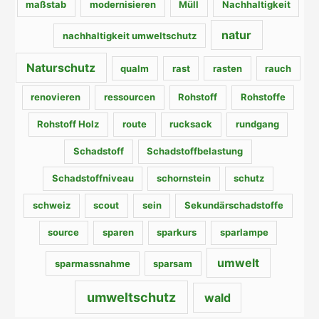
maßstab
modernisieren
Müll
Nachhaltigkeit
natur
nachhaltigkeit umweltschutz
Naturschutz
qualm
rast
rasten
rauch
renovieren
ressourcen
Rohstoff
Rohstoffe
Rohstoff Holz
route
rucksack
rundgang
Schadstoff
Schadstoffbelastung
Schadstoffniveau
schornstein
schutz
schweiz
scout
sein
Sekundärschadstoffe
source
sparen
sparkurs
sparlampe
umwelt
sparmassnahme
sparsam
umweltschutz
wald