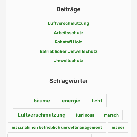
c
Beiträge
h
e
Luftverschmutzung
n
Arbeitsschutz
n
a
Rohstoff Holz
c
Betrieblicher Umweltschutz
h
Umweltschutz
:
Schlagwörter
bäume
energie
licht
Luftverschmutzung
luminous
marsch
massnahmen betrieblich umweltmanagement
mauer