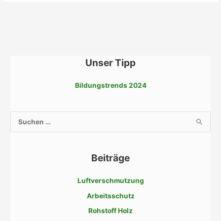
Unser Tipp
Bildungstrends 2024
S
u
c
Beiträge
h
e
Luftverschmutzung
n
Arbeitsschutz
n
a
Rohstoff Holz