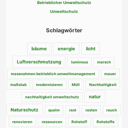
c
Betrieblicher Umweltschutz
h
Umweltschutz
:
Schlagwörter
bäume
energie
licht
Luftverschmutzung
luminous
marsch
massnahmen betrieblich umweltmanagement
mauer
maßstab
modernisieren
Müll
Nachhaltigkeit
natur
nachhaltigkeit umweltschutz
Naturschutz
qualm
rast
rasten
rauch
renovieren
ressourcen
Rohstoff
Rohstoffe