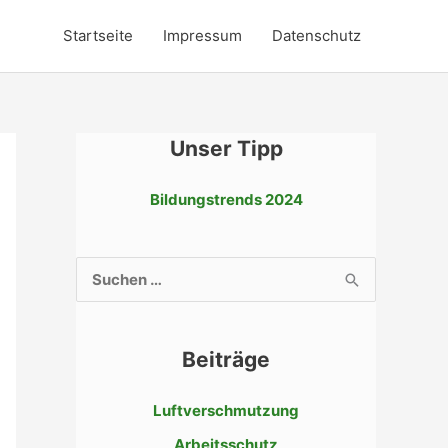
Startseite
Impressum
Datenschutz
Unser Tipp
Bildungstrends 2024
S
u
c
Beiträge
h
e
Luftverschmutzung
n
Arbeitsschutz