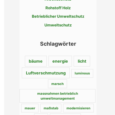
n
Rohstoff Holz
a
c
Betrieblicher Umweltschutz
h
Umweltschutz
:
Schlagwörter
bäume
energie
licht
Luftverschmutzung
luminous
marsch
massnahmen betrieblich
umweltmanagement
mauer
maßstab
modernisieren