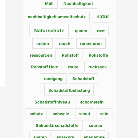
Müll
Nachhaltigkeit
natur
nachhaltigkeit umweltschutz
Naturschutz
qualm
rast
rasten
rauch
renovieren
ressourcen
Rohstoff
Rohstoffe
Rohstoff Holz
route
rucksack
rundgang
Schadstoff
Schadstoffbelastung
Schadstoffniveau
schornstein
schutz
schweiz
scout
sein
Sekundärschadstoffe
source
sparen
sparkurs
sparlampe