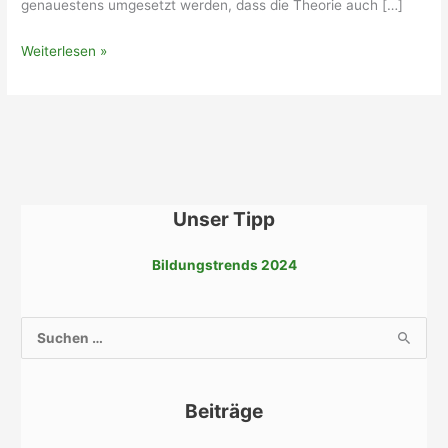
genauestens umgesetzt werden, dass die Theorie auch […]
Betrieblicher
Weiterlesen »
Umweltschutz
Unser Tipp
Bildungstrends 2024
S
u
c
Beiträge
h
e