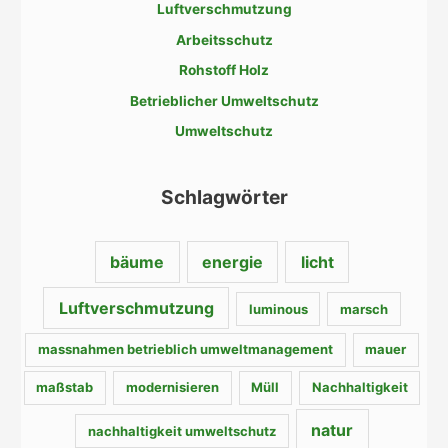
Luftverschmutzung
n
Arbeitsschutz
n
a
Rohstoff Holz
c
Betrieblicher Umweltschutz
h
Umweltschutz
:
Schlagwörter
bäume
energie
licht
Luftverschmutzung
luminous
marsch
massnahmen betrieblich umweltmanagement
mauer
maßstab
modernisieren
Müll
Nachhaltigkeit
natur
nachhaltigkeit umweltschutz