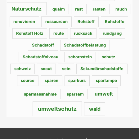
Naturschutz
qualm
rast
rasten
rauch
renovieren
ressourcen
Rohstoff
Rohstoffe
Rohstoff Holz
route
rucksack
rundgang
Schadstoff
Schadstoffbelastung
Schadstoffniveau
schornstein
schutz
schweiz
scout
sein
Sekundärschadstoffe
source
sparen
sparkurs
sparlampe
umwelt
sparmassnahme
sparsam
umweltschutz
wald