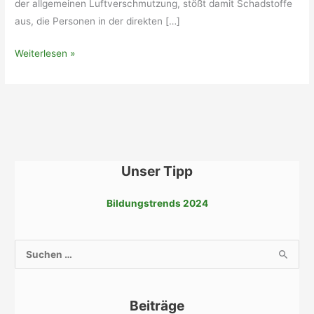
der allgemeinen Luftverschmutzung, stößt damit Schadstoffe
aus, die Personen in der direkten […]
Luftverschmutzung
Weiterlesen »
Unser Tipp
Bildungstrends 2024
S
u
c
Beiträge
h