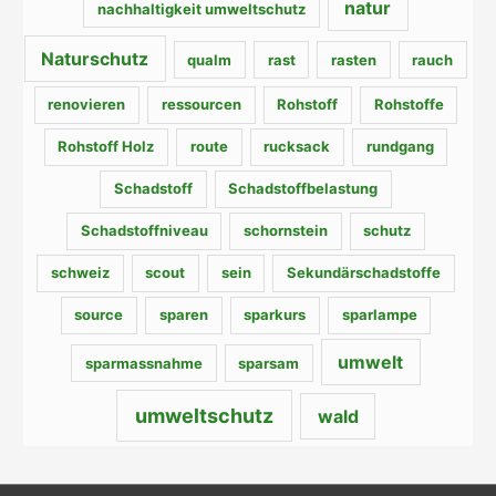
natur
nachhaltigkeit umweltschutz
Naturschutz
qualm
rast
rasten
rauch
renovieren
ressourcen
Rohstoff
Rohstoffe
Rohstoff Holz
route
rucksack
rundgang
Schadstoff
Schadstoffbelastung
Schadstoffniveau
schornstein
schutz
schweiz
scout
sein
Sekundärschadstoffe
source
sparen
sparkurs
sparlampe
umwelt
sparmassnahme
sparsam
umweltschutz
wald