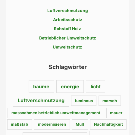
e
Luftverschmutzung
n
Arbeitsschutz
n
a
Rohstoff Holz
c
Betrieblicher Umweltschutz
h
Umweltschutz
:
Schlagwörter
bäume
energie
licht
Luftverschmutzung
luminous
marsch
massnahmen betrieblich umweltmanagement
mauer
maßstab
modernisieren
Müll
Nachhaltigkeit