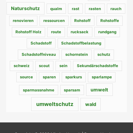
Naturschutz
qualm
rast
rasten
rauch
renovieren
ressourcen
Rohstoff
Rohstoffe
Rohstoff Holz
route
rucksack
rundgang
Schadstoff
Schadstoffbelastung
Schadstoffniveau
schornstein
schutz
schweiz
scout
sein
Sekundärschadstoffe
source
sparen
sparkurs
sparlampe
umwelt
sparmassnahme
sparsam
umweltschutz
wald