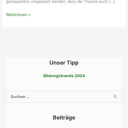
genauestens umgesetzt werden, dass die Theorie auch […]
Betrieblicher
Weiterlesen »
Umweltschutz
Unser Tipp
Bildungstrends 2024
S
u
c
Beiträge
h
e