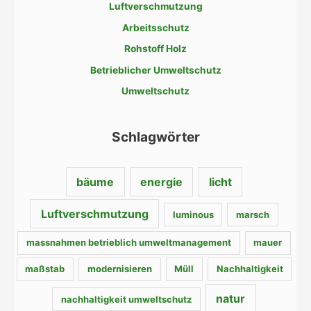
Luftverschmutzung
n
Arbeitsschutz
n
a
Rohstoff Holz
c
Betrieblicher Umweltschutz
h
Umweltschutz
:
Schlagwörter
bäume
energie
licht
Luftverschmutzung
luminous
marsch
massnahmen betrieblich umweltmanagement
mauer
maßstab
modernisieren
Müll
Nachhaltigkeit
natur
nachhaltigkeit umweltschutz