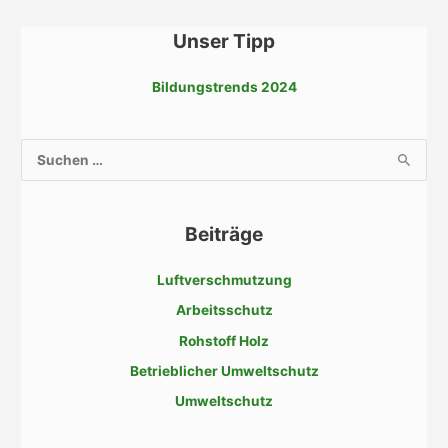
Unser Tipp
Bildungstrends 2024
S
u
c
Beiträge
h
e
Luftverschmutzung
n
Arbeitsschutz
n
a
Rohstoff Holz
c
Betrieblicher Umweltschutz
h
Umweltschutz
: