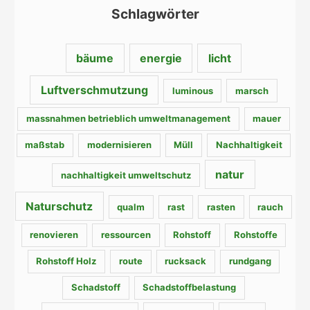
Schlagwörter
bäume
energie
licht
Luftverschmutzung
luminous
marsch
massnahmen betrieblich umweltmanagement
mauer
maßstab
modernisieren
Müll
Nachhaltigkeit
natur
nachhaltigkeit umweltschutz
Naturschutz
qualm
rast
rasten
rauch
renovieren
ressourcen
Rohstoff
Rohstoffe
Rohstoff Holz
route
rucksack
rundgang
Schadstoff
Schadstoffbelastung